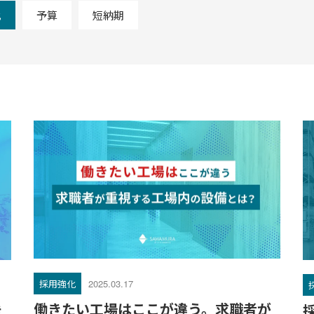
化
予算
短納期
採用強化
2025.03.17
働きたい工場はここが違う。求職者が
き